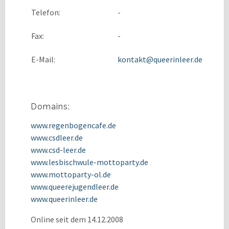
Telefon:
-
Fax:
-
E-Mail:
kontakt@queerinleer.de
Domains:
www.regenbogencafe.de
www.csdleer.de
www.csd-leer.de
www.lesbischwule-mottoparty.de
www.mottoparty-ol.de
www.queerejugendleer.de
www.queerinleer.de
Online seit dem 14.12.2008